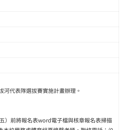
會拔河代表隊選拔賽實施計畫辦理。
。
期五）前將報名表word電子檔與核章報名表掃描
.tw，聯絡人為本校學務處體育組夏憶馨老師。聯絡電話：(0