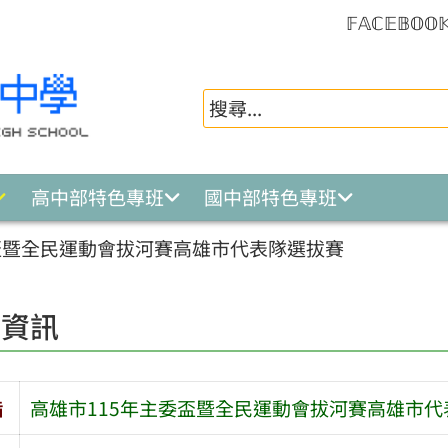
𝔽𝔸ℂ𝔼𝔹𝕆𝕆
高中部特色專班
國中部特色專班
盃暨全民運動會拔河賽高雄市代表隊選拔賽
園資訊
旨
高雄市115年主委盃暨全民運動會拔河賽高雄市代