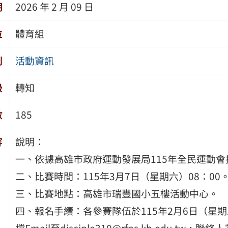
期
2026 年 2 月 09 日
位
體育組
別
活動資訊
級
轉知
數
185
容
說明：
一、依據高雄市政府運動發展局115年全民運動
二、比賽時間：115年3月7日（星期六）08：00
三、比賽地點：高雄市瑞豐國小五樓活動中心。
四、報名手續：各參賽隊伍於115年2月6日（星
檔Email至disciple310@rfps.kh.edu