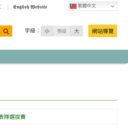

𝕰𝖓𝖌𝖑𝖎𝖘𝖍 𝖂𝖊𝖇𝖘𝖎𝖙𝖊
繁體中文
字級：
送出
網站導覽
小
預設
大
搜
尋：
表隊選拔賽