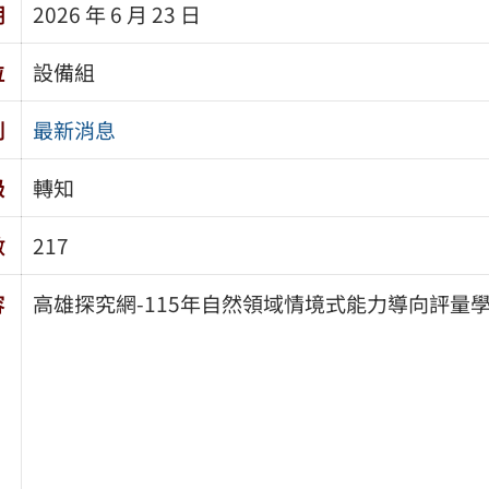
期
2026 年 6 月 23 日
位
設備組
別
最新消息
級
轉知
數
217
容
高雄探究網-115年自然領域情境式能力導向評量