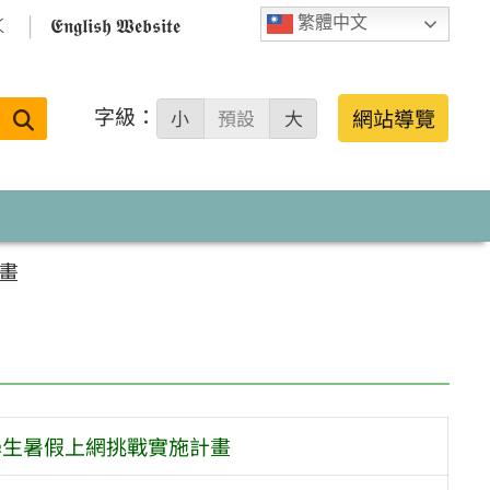

𝕰𝖓𝖌𝖑𝖎𝖘𝖍 𝖂𝖊𝖇𝖘𝖎𝖙𝖊
繁體中文
字級：
送出
網站導覽
小
預設
大
搜
尋：
畫
學生暑假上網挑戰實施計畫