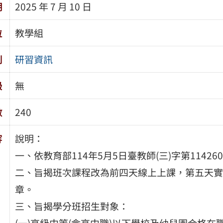
期
2025 年 7 月 10 日
位
教學組
別
研習資訊
級
無
數
240
容
說明：
一、依教育部114年5月5日臺教師(三)字第11426
二、旨揭班次課程改為前四天線上上課，第五天實
章。
三、旨揭學分班招生對象：
(一)高級中等(含高中職)以下學校及幼兒園合格在