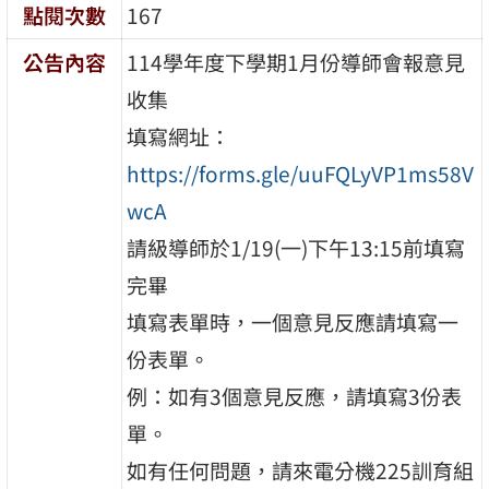
點閱次數
167
公告內容
114
學年度下學期
1
月份導師會報意見
收集
填寫網址：
https://forms.gle/uuFQLyVP1ms58V
wcA
請級導師於
1/19(
一
)
下午
13:15
前填寫
完畢
填寫表單時，一個意見反應請填寫一
份表單。
例：如有
3
個意見反應，請填寫
3
份表
單。
如有任何問題，請來電分機
225
訓育組