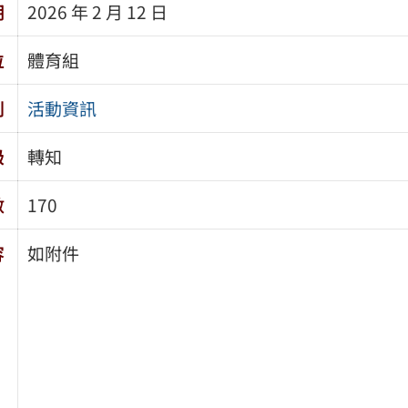
期
2026 年 2 月 12 日
位
體育組
別
活動資訊
級
轉知
數
170
容
如附件