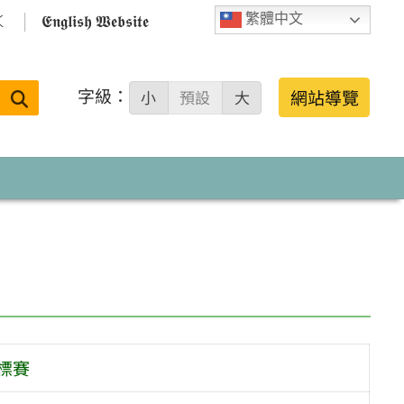

𝕰𝖓𝖌𝖑𝖎𝖘𝖍 𝖂𝖊𝖇𝖘𝖎𝖙𝖊
繁體中文
字級：
送出
網站導覽
小
預設
大
搜
尋：
標賽