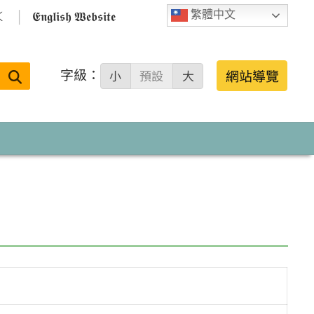

𝕰𝖓𝖌𝖑𝖎𝖘𝖍 𝖂𝖊𝖇𝖘𝖎𝖙𝖊
繁體中文
字級：
送出
網站導覽
小
預設
大
搜
尋：