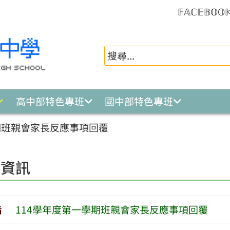
𝔽𝔸ℂ𝔼𝔹𝕆𝕆
高中部特色專班
國中部特色專班
期班親會家長反應事項回覆
園資訊
旨
114學年度第一學期班親會家長反應事項回覆