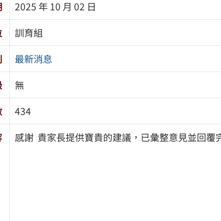
期
2025 年 10 月 02 日
位
訓育組
別
最新消息
級
無
數
434
容
感謝 貴家長提供寶貴的建議，已彙整意見並回覆