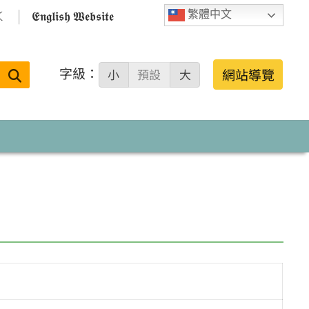

𝕰𝖓𝖌𝖑𝖎𝖘𝖍 𝖂𝖊𝖇𝖘𝖎𝖙𝖊
繁體中文
字級：
送出
網站導覽
小
預設
大
搜
尋：