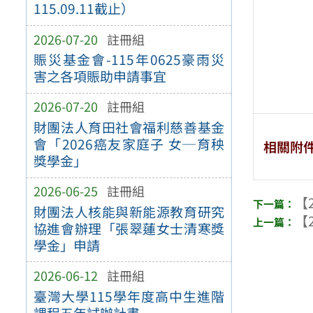
115.09.11截止）
2026-07-20
註冊組
賑災基金會-115年0625豪雨災
害之各項賑助申請事宜
2026-07-20
註冊組
財團法人育田社會福利慈善基金
會「2026癌友家庭子 女─育秧
相關附
獎學金」
2026-06-25
註冊組
【2
財團法人核能與新能源教育研究
【2
協進會辦理「張翠蓮女士清寒獎
學金」申請
2026-06-12
註冊組
臺灣大學115學年度高中生進階
課程五年試辦計畫