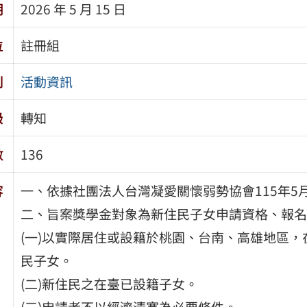
期
2026 年 5 月 15 日
位
註冊組
別
活動資訊
級
轉知
數
136
容
一、依據社團法人台灣凝愛關懷弱勢協會115年5月8日
二、旨案獎學金對象為新住民子女申請資格、報名
(一)以實際居住或設籍於桃園、台南、高雄地區
民子女。
(二)新住民之在臺已設籍子女。
(三)申請者不以經濟清寒為必要條件。