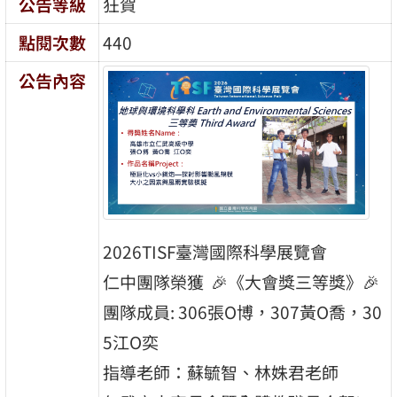
公告等級
狂賀
點閱次數
440
公告內容
2026TISF臺灣國際科學展覽會
仁中團隊榮獲 🎉《大會獎三等獎》🎉
團隊成員: 306張O博，307黃O喬，30
5江O奕
指導老師：蘇毓智、林姝君老師