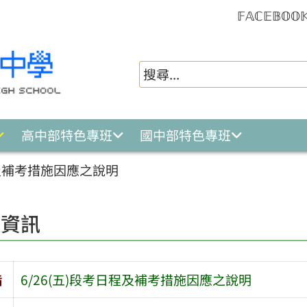
𝔽𝔸ℂ𝔼𝔹𝕆𝕆
高中部特色專班
國中部特色專班
程及補考措施因應之說明
園資訊
旨
6/26(五)段考日程及補考措施因應之說明