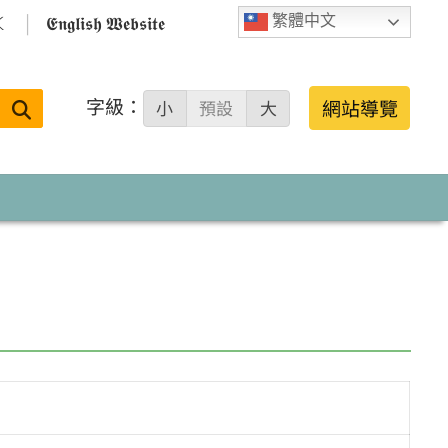

𝕰𝖓𝖌𝖑𝖎𝖘𝖍 𝖂𝖊𝖇𝖘𝖎𝖙𝖊
繁體中文
字級：
送出
網站導覽
小
預設
大
搜
尋：