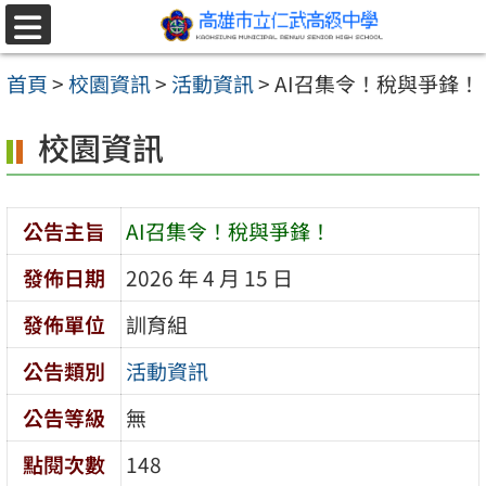
跳至主要內容區
選
單
首頁
>
校園資訊
>
活動資訊
>
AI召集令！稅與爭鋒！
校園資訊
公告主旨
AI召集令！稅與爭鋒！
發佈日期
2026 年 4 月 15 日
發佈單位
訓育組
公告類別
活動資訊
公告等級
無
點閱次數
148