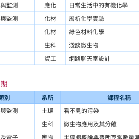
測與監測
應化
日常生活中的有機化學
測與監測
化材
層析化學實驗
境
化材
綠色材料化學
境
生科
淺談微生物
言
資工
網路聊天室設計
學期
類別
系所
課程名稱
測與監測
土環
看不見的污染
境
生科
微生物應用及其分離
理及電子
應物
半導體概論與普朗克常數量