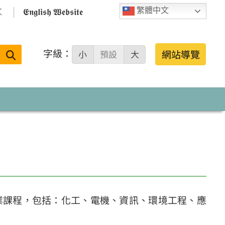

𝕰𝖓𝖌𝖑𝖎𝖘𝖍 𝖂𝖊𝖇𝖘𝖎𝖙𝖊
繁體中文
字級：
送出
網站導覽
小
預設
大
搜
尋：
業課程，包括：化工、電機、資訊、環境工程、應