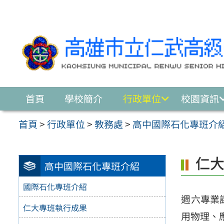
跳至主要內容區
首頁
學校簡介
行政單位
校園資訊
首頁
>
行政單位
>
教務處
>
高中國際石化專班介
仁
高中國際石化專班介紹
國際石化專班介紹
週六專業
仁大專班執行成果
用物理、