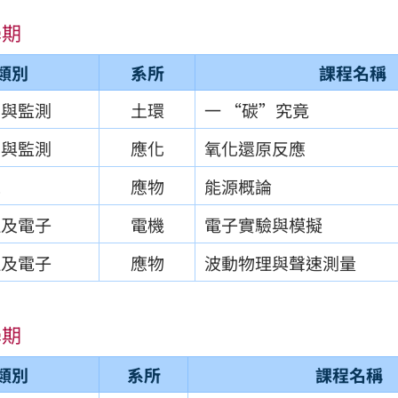
學期
類別
系所
課程名稱
測與監測
土環
一 “碳”究竟
測與監測
應化
氧化還原反應
境
應物
能源概論
理及電子
電機
電子實驗與模擬
理及電子
應物
波動物理與聲速測量
學期
類別
系所
課程名稱