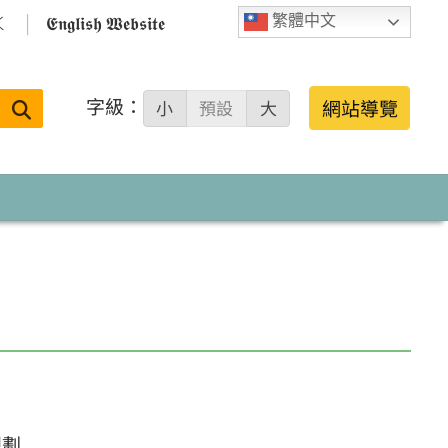

𝕰𝖓𝖌𝖑𝖎𝖘𝖍 𝖂𝖊𝖇𝖘𝖎𝖙𝖊
繁體中文
字級：
送出
網站導覽
小
預設
大
搜
尋：
規劃