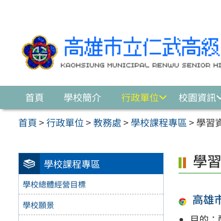
跳至主要內容區
首頁
學校簡介
行政單位
校園資訊
首頁
>
行政單位
>
教務處
>
學校課程專區
>
學習
學
學校課程專區
學校總體經營目標
高雄
學校願景
目的：