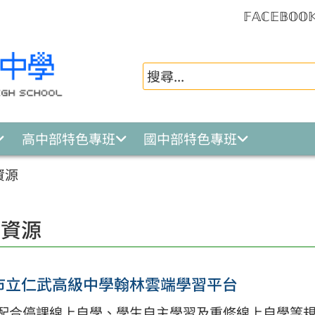
𝔽𝔸ℂ𝔼𝔹𝕆𝕆
高中部特色專班
國中部特色專班
資源
習資源
市立仁武高級中學翰林雲端學習平台
配合停課線上自學、學生自主學習及重修線上自學等