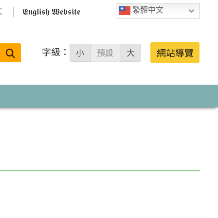

𝕰𝖓𝖌𝖑𝖎𝖘𝖍 𝖂𝖊𝖇𝖘𝖎𝖙𝖊
繁體中文
字級：
送出
網站導覽
小
預設
大
搜
尋：