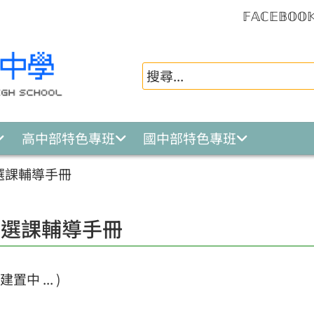
𝔽𝔸ℂ𝔼𝔹𝕆𝕆
高中部特色專班
國中部特色專班
選課輔導手冊
中選課輔導手冊
置中 ... )