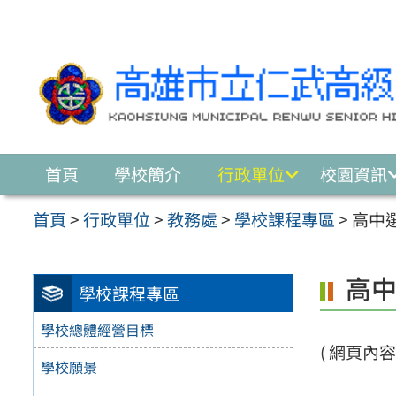
跳至主要內容區
首頁
學校簡介
行政單位
校園資訊
首頁
>
行政單位
>
教務處
>
學校課程專區
>
高中
高
學校課程專區
學校總體經營目標
( 網頁內容建
學校願景