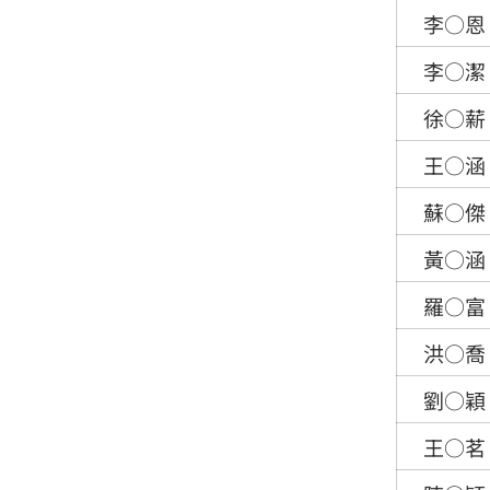
李○恩
李○潔
徐○薪
王○涵
蘇○傑
黃○涵
羅○富
洪○喬
劉○穎
王○茗