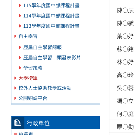
115學年度國中部課程計畫
陳○辰
114學年度國中部課程計畫
陳○毓
113學年度國中部課程計畫
葉○妤
自主學習
歷屆自主學習簡報
蘇○銘
歷屆自主學習口頭發表影片
林○妤
學習策略
高○玲
大學榜單
吳○蓉
校外人士協助教學或活動
公開觀課平台
馮○立
何○庭
行政單位
羅○勛
校長室