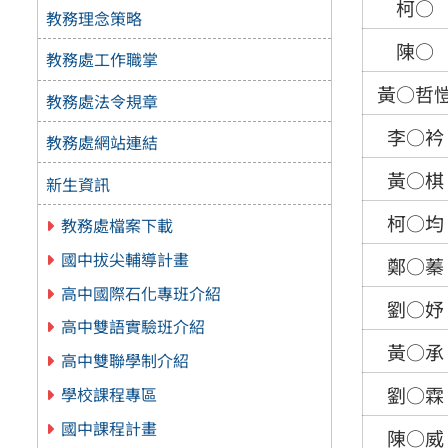
柯○
教務理念策略
陳○
教務處工作職掌
黃○哲
教務處法令規章
李○衿
教務處網站連結
黃○棋
新生資訊
柯○均
教務處檔案下載
國中拔尖輔導計畫
鄭○蓁
高中國際石化專班介紹
劉○妤
高中雙語實驗班介紹
黃○承
高中雙聯學制介紹
劉○霖
學校課程專區
國中課程計畫
陳○威