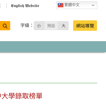

𝕰𝖓𝖌𝖑𝖎𝖘𝖍 𝖂𝖊𝖇𝖘𝖎𝖙𝖊
繁體中文
字級：
送出
網站導覽
小
預設
大
搜
尋：
中大學錄取榜單