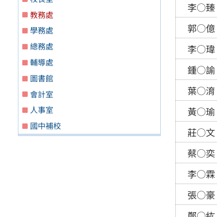
李○臻
教務處
郭○億
學務處
總務處
李○瑋
輔導處
鍾○諭
圖書館
葉○淯
會計室
人事室
黃○瑜
國中補校
莊○文
蔡○奕
李○霖
張○豪
鄭○紘