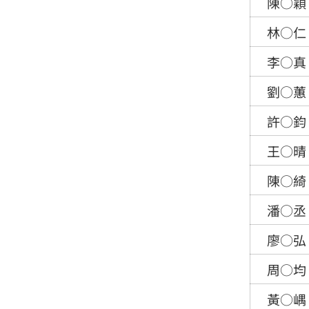
陳○穎
林○仁
李○真
劉○蕙
許○鈞
王○晴
陳○綺
潘○丞
廖○弘
周○均
黃○嵎