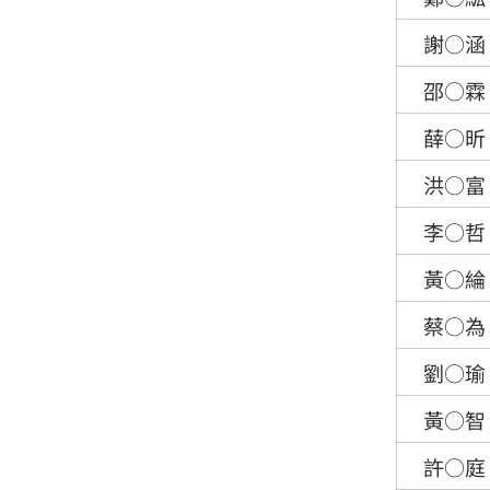
謝○涵
邵○霖
薛○昕
洪○富
李○哲
黃○綸
蔡○為
劉○瑜
黃○智
許○庭