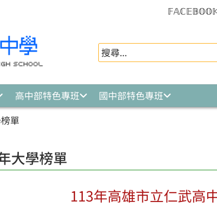
𝔽𝔸ℂ𝔼𝔹𝕆𝕆
高中部特色專班
國中部特色專班
學榜單
3年大學榜單
113年高雄市立仁武高