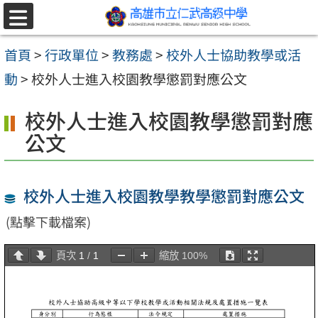
跳至主要內容區
選
單
首頁
>
行政單位
>
教務處
>
校外人士協助教學或活
動
>
校外人士進入校園教學懲罰對應公文
校外人士進入校園教學懲罰對應
公文
校外人士進入校園教學教學懲罰對應公文
(點擊下載檔案)
頁次
1
/
1
縮放
100%