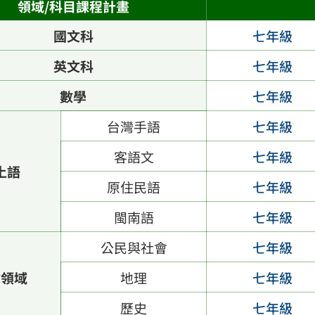
領域/科目課程計畫
國文科
七年級
英文科
七年級
數學
七年級
台灣手語
七年級
客語文
七年級
土語
原住民語
七年級
閩南語
七年級
公民與社會
七年級
會領域
地理
七年級
歷史
七年級