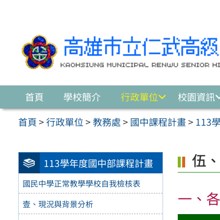
跳至主要內容區
首頁
學校簡介
行政單位
校園資訊
首頁
>
行政單位
>
教務處
>
國中課程計畫
>
11
伍、
113學年度國中部課程計畫
國民中學正常教學學校自我檢核表
一、各
壹、現況與背景分析