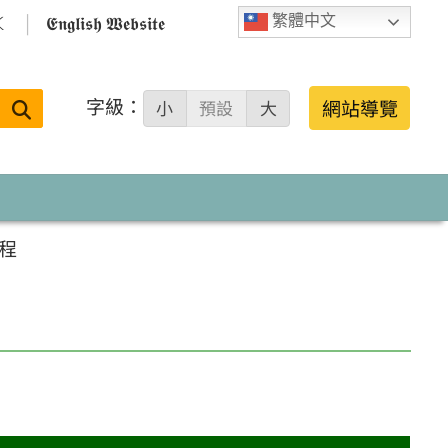

𝕰𝖓𝖌𝖑𝖎𝖘𝖍 𝖂𝖊𝖇𝖘𝖎𝖙𝖊
繁體中文
字級：
送出
網站導覽
小
預設
大
搜
尋：
程