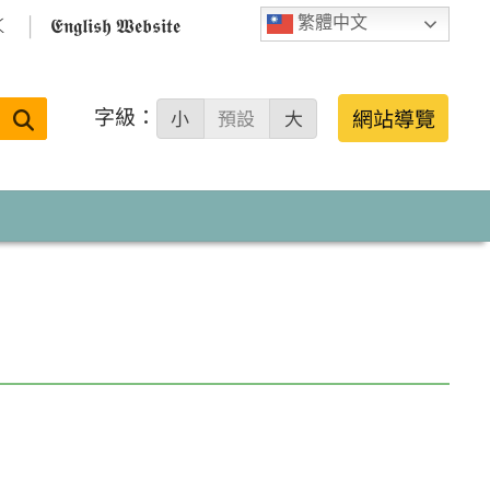

𝕰𝖓𝖌𝖑𝖎𝖘𝖍 𝖂𝖊𝖇𝖘𝖎𝖙𝖊
繁體中文
字級：
送出
網站導覽
小
預設
大
搜
尋：