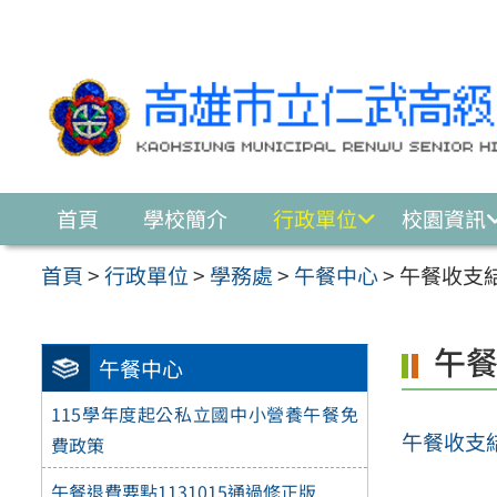
跳至主要內容區
首頁
學校簡介
行政單位
校園資訊
首頁
>
行政單位
>
學務處
>
午餐中心
>
午餐收支結
午餐
午餐中心
115學年度起公私立國中小營養午餐免
午餐收支
費政策
午餐退費要點1131015通過修正版