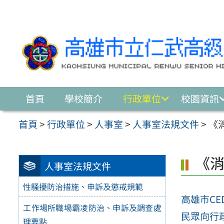
跳至主要內容區
首頁
學校簡介
行政單位
校園資訊
首頁
>
行政單位
>
人事室
>
人事室法規文件
>
《
《消
人事室法規文件
性騷擾防治措施、申訴及懲戒規範
高雄市CE
工作場所職場霸凌防治、申訴及調查處
民眾向行政
理要點