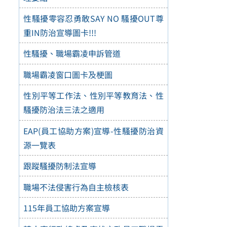
性騷擾零容忍勇敢SAY NO 騷擾OUT尊
重IN防治宣導圖卡!!!
性騷擾、職場霸凌申訴管道
職場霸凌窗口圖卡及梗圖
性別平等工作法、性別平等教育法、性
騷擾防治法三法之適用
EAP(員工協助方案)宣導-性騷擾防治資
源一覽表
跟蹤騷擾防制法宣導
職場不法侵害行為自主檢核表
115年員工協助方案宣導