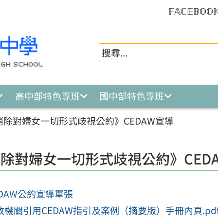
𝔽𝔸ℂ𝔼𝔹𝕆𝕆
高中部特色專班
國中部特色專班
消除對婦女一切形式歧視公約》CEDAW宣導
除對婦女一切形式歧視公約》CED
DAW公約宣導單張
機關引用CEDAW指引及案例（摘要版）手冊內頁.pd