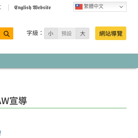

𝕰𝖓𝖌𝖑𝖎𝖘𝖍 𝖂𝖊𝖇𝖘𝖎𝖙𝖊
繁體中文
字級：
送出
網站導覽
小
預設
大
搜
尋：
AW宣導
f