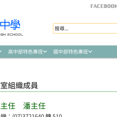
𝔽𝔸ℂ𝔼𝔹𝕆𝕆
高中部特色專班
國中部特色專班
事室組織成員
室主任 潘主任
：(07)3721640 轉 510