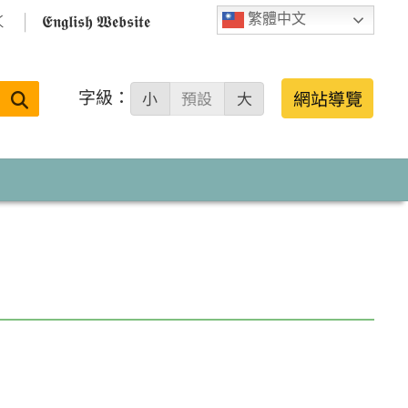

𝕰𝖓𝖌𝖑𝖎𝖘𝖍 𝖂𝖊𝖇𝖘𝖎𝖙𝖊
繁體中文
字級：
送出
網站導覽
小
預設
大
搜
尋：