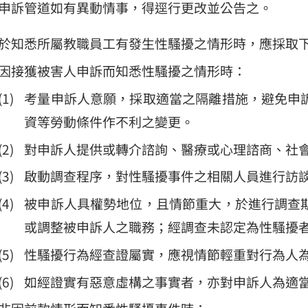
申訴管道如有異動情事，得逕行更改並公告之。
於知悉所屬教職員工有發生性騷擾之情形時，應採取
因接獲被害人申訴而知悉性騷擾之情形時：
考量申訴人意願，採取適當之隔離措施，避免申
資等勞動條件作不利之變更。
對申訴人提供或轉介諮詢、醫療或心理諮商、社
啟動調查程序，對性騷擾事件之相關人員進行訪
被申訴人具權勢地位，且情節重大，於進行調查
或調整被申訴人之職務；經調查未認定為性騷擾
性騷擾行為經查證屬實，應視情節輕重對行為人
如經證實有惡意虛構之事實者，亦對申訴人為適