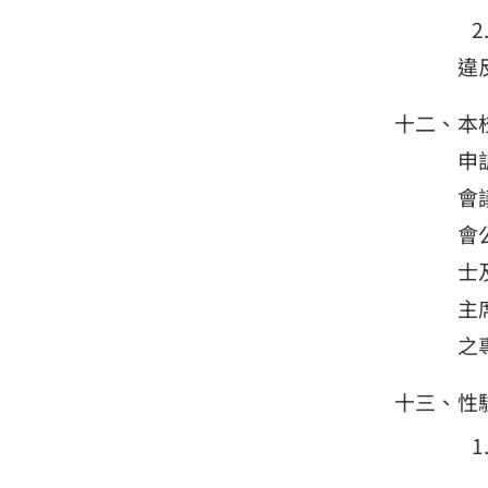
違
本
申
會
會
士
主
之
性