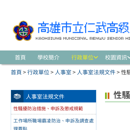
跳至主要內容區
首頁
學校簡介
行政單位
校園資訊
首頁
>
行政單位
>
人事室
>
人事室法規文件
>
性
性
人事室法規文件
性騷擾防治措施、申訴及懲戒規範
工作場所職場霸凌防治、申訴及調查處
理要點