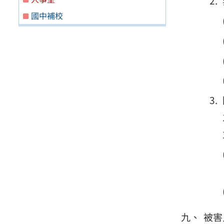
國中補校
被害