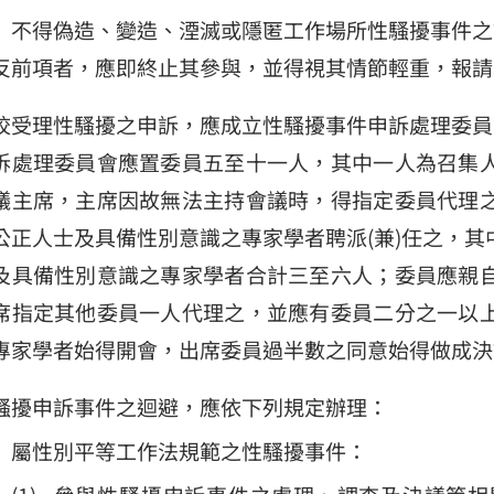
不得偽造、變造、湮滅或隱匿工作場所性騷擾事件之
反前項者，應即終止其參與，並得視其情節輕重，報請
校受理性騷擾之申訴，應成立性騷擾事件申訴處理委員
訴處理委員會應置委員五至十一人，其中一人為召集
議主席，主席因故無法主持會議時，得指定委員代理
公正人士及具備性別意識之專家學者聘派(兼)任之，
及具備性別意識之專家學者合計三至六人；委員應親
席指定其他委員一人代理之，並應有委員二分之一以
專家學者始得開會，出席委員過半數之同意始得做成決
騷擾申訴事件之迴避，應依下列規定辦理：
屬性別平等工作法規範之性騷擾事件：