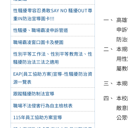
性騷擾零容忍勇敢SAY NO 騷擾OUT尊
重IN防治宣導圖卡!!!
高雄
申訴
性騷擾、職場霸凌申訴管道
防治
職場霸凌窗口圖卡及梗圖
本規
性別平等工作法、性別平等教育法、性
用性
騷擾防治法三法之適用
屬教
EAP(員工協助方案)宣導-性騷擾防治資
源一覽表
本規
跟蹤騷擾防制法宣導
本校
職場不法侵害行為自主檢核表
敵意
公眾
115年員工協助方案宣導