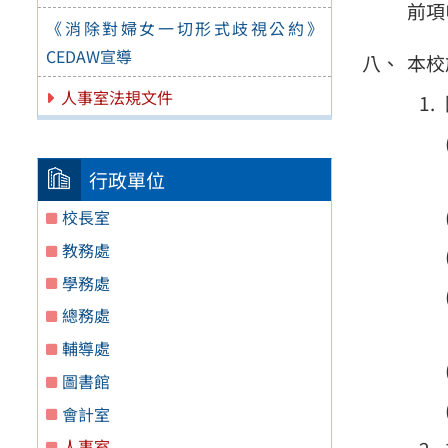
前項
《消除對婦女一切形式歧視公約》
CEDAW宣導
本校
人事室法規文件
行政單位
校長室
教務處
學務處
總務處
輔導處
圖書館
會計室
人事室