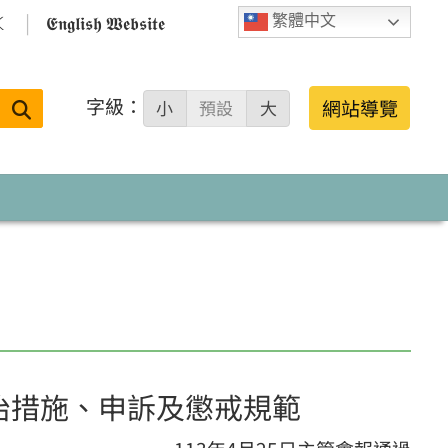

𝕰𝖓𝖌𝖑𝖎𝖘𝖍 𝖂𝖊𝖇𝖘𝖎𝖙𝖊
繁體中文
字級：
送出
網站導覽
小
預設
大
搜
尋：
治措施、申訴及懲戒規範