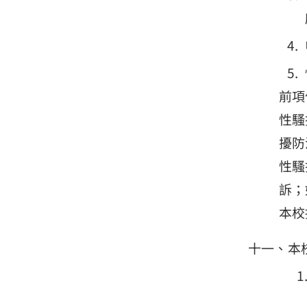
前項
性騷
擾防
性騷
訴；
本校
本