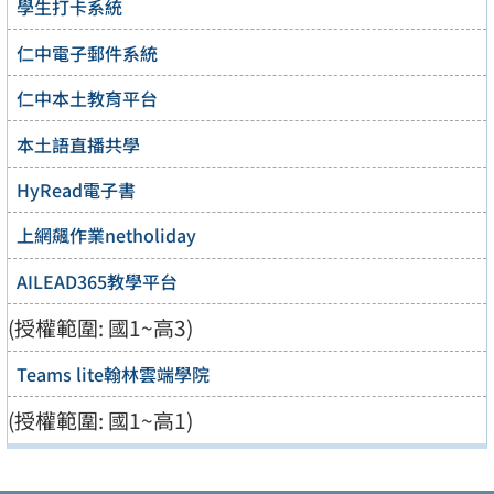
學生打卡系統
仁中電子郵件系統
仁中本土教育平台
本土語直播共學
HyRead電子書
上網飆作業netholiday
AILEAD365教學平台
(授權範圍: 國1~高3)
Teams lite翰林雲端學院
(授權範圍: 國1~高1)