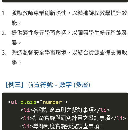
激勵教師專業創新熱忱，以精進課程教學提升效
能。
提供適性多元學習內涵，以關照學生多元智能發
展。
營造溫馨安全學習環境，以結合資源設備支援教
學。
【例三】前置符號 – 數字 (多層)
<
ul
class
=
"
number
"
>
<
li
>
各種訓育章則之擬訂事項
</
li
>
<
li
>
訓育實施與研究計畫之擬訂事項
</
li
>
<
li
>
導師制度實施狀況調查事項：
