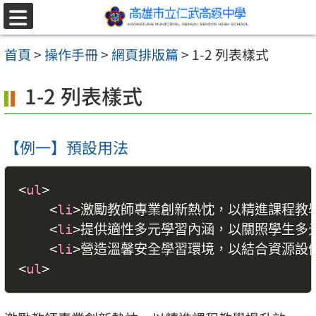
跳至主要內容區
選
單
首頁
>
操作手冊
>
網頁排版篇
>
1-2 列表樣式
1-2 列表樣式
【例一】預設用法
<
ul
>
<
li
>
激勵教師專業創新熱忱，以精進課程教
<
li
>
提供適性多元學習內涵，以關照學生多
<
li
>
營造溫馨安全學習環境，以結合資源設
<
ul
>