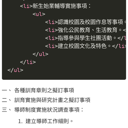
<
li
>
新生始業輔導實施事項：

<
ul
>
<
li
>
認識校園及校園作息等事項
<
li
>
強化公民教育、生活教育。
<
<
li
>
指導參與學生社團活動。
</
l
<
li
>
建立校園文化及特色。
</
li
>
</
ul
>
</
li
>
</
ul
>
各種訓育章則之擬訂事項
訓育實施與研究計畫之擬訂事項
導師制度實施狀況調查事項：
建立導師工作細則。