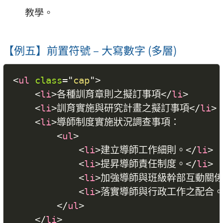
教學。
【例五】前置符號 – 大寫數字 (多層)
<
ul
class
=
"
cap
"
>
<
li
>
各種訓育章則之擬訂事項
</
li
>
<
li
>
訓育實施與研究計畫之擬訂事項
</
li
>
<
li
>
導師制度實施狀況調查事項：

<
ul
>
<
li
>
建立導師工作細則。
</
li
>
<
li
>
提昇導師責任制度。
</
li
>
<
li
>
加強導師與班級幹部互動關
<
li
>
落實導師與行政工作之配合
</
ul
>
</
li
>