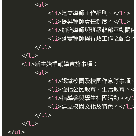
<
ul
>
<
li
>
建立導師工作細則。
</
li
>
<
li
>
提昇導師責任制度。
</
li
>
<
li
>
加強導師與班級幹部互動關
<
li
>
落實導師與行政工作之配合
</
ul
>
</
li
>
<
li
>
新生始業輔導實施事項：

<
ul
>
<
li
>
認識校園及校園作息等事項
<
li
>
強化公民教育、生活教育。
<
<
li
>
指導參與學生社團活動。
</
l
<
li
>
建立校園文化及特色。
</
li
>
</
ul
>
</
li
>
</
ul
>