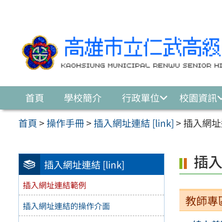
跳至主要內容區
首頁
學校簡介
行政單位
校園資訊
首頁
>
操作手冊
>
插入網址連結 [link]
>
插入網址
插
插入網址連結 [link]
插入網址連結範例
教師專
插入網址連結的操作介面