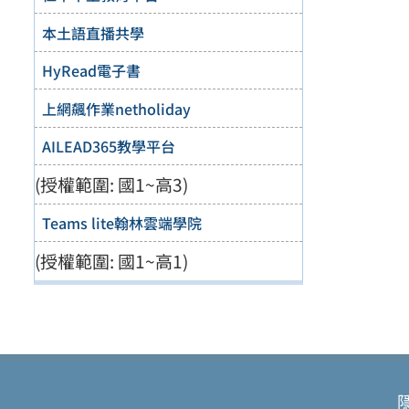
本土語直播共學
HyRead電子書
上網飆作業netholiday
AILEAD365教學平台
(授權範圍: 國1~高3)
Teams lite翰林雲端學院
(授權範圍: 國1~高1)