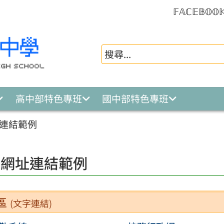
𝔽𝔸ℂ𝔼𝔹𝕆𝕆
高中部特色專班
國中部特色專班
連結範例
入網址連結範例
區
(文字連結)