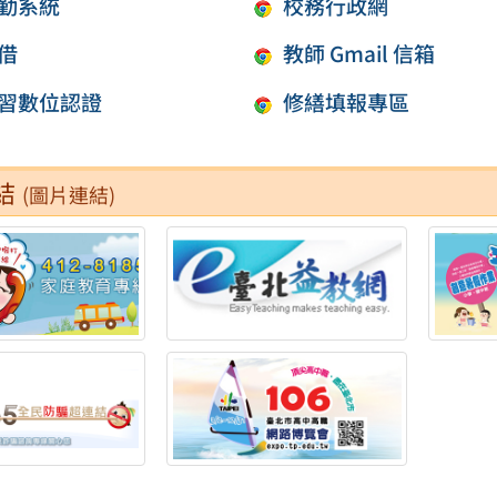
勤系統
校務行政網
借
教師 Gmail 信箱
習數位認證
修繕填報專區
結
(圖片連結)