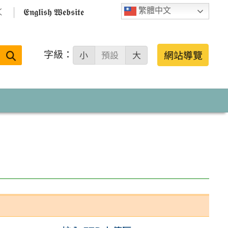

𝕰𝖓𝖌𝖑𝖎𝖘𝖍 𝖂𝖊𝖇𝖘𝖎𝖙𝖊
繁體中文
字級：
送出
網站導覽
小
預設
大
搜
尋：