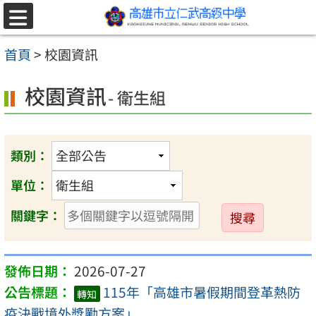
跳至主要內容區
選
單
首頁
>
校園資訊
校園資訊
- 衛生組
類別：
單位：
送
關鍵字：
出
2026-07-27
115年「高雄市暑假期間登革熱防
轉知
疫決戰境外獎勵方案」