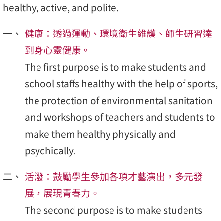
healthy, active, and polite.
健康：透過運動、環境衛生維護、師生研習達
到身心靈健康。
The first purpose is to make students and
school staffs healthy with the help of sports,
the protection of environmental sanitation
and workshops of teachers and students to
make them healthy physically and
psychically.
活潑：鼓勵學生參加各項才藝演出，多元發
展，展現青春力。
The second purpose is to make students