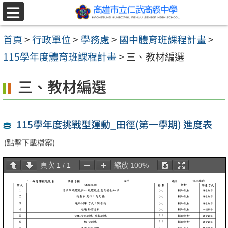
跳至主要內容區
選
單
首頁
>
行政單位
>
學務處
>
國中體育班課程計畫
>
115學年度體育班課程計畫
>
三、教材編選
三、教材編選
115學年度挑戰型運動_田徑(第一學期) 進度表
(點擊下載檔案)
頁次
1
/
1
縮放
100%