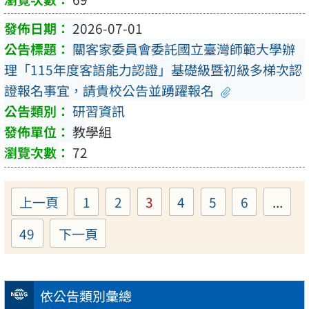
2026-07-01
關客家委員會委託國立臺灣師範大學辦
理「115年度客語能力認證」基礎級暨初級多梯次認
證報名事宜，請貴校公告並踴躍報名
研習資訊
教學組
72
上一頁
1
2
3
4
5
6
...
Page
Page
Page
Page
Page
Page
49
下一頁
Page
依公告類別彙總