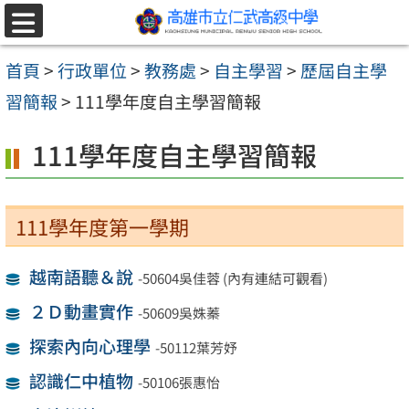
跳至主要內容區
選
單
首頁
>
行政單位
>
教務處
>
自主學習
>
歷屆自主學
習簡報
>
111學年度自主學習簡報
111學年度自主學習簡報
111學年度第一學期
越南語聽＆說
-50604吳佳蓉 (內有連結可觀看)
２Ｄ動畫實作
-50609吳姝蓁
探索內向心理學
-50112葉芳妤
認識仁中植物
-50106張惠怡