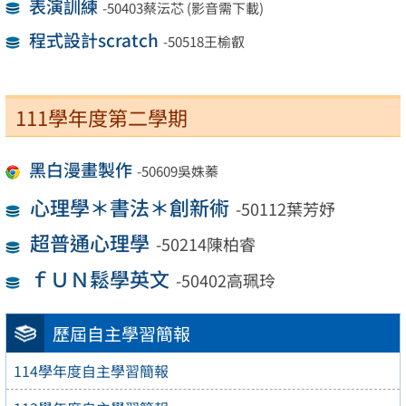
表演訓練
-50403蔡沄芯 (影音需下載)
程式設計scratch
-50518王榆叡
111學年度第二學期
黑白漫畫製作
-50609吳姝蓁
心理學＊書法＊創新術
-50112葉芳妤
超普通心理學
-50214陳柏睿
ｆＵＮ鬆學英文
-50402高珮玲
歷屆自主學習簡報
114學年度自主學習簡報